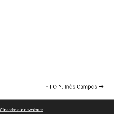
→
F I O ^, Inês Campos
S'inscrire à la newsletter