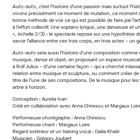
Auto-auto
, c’est l’histoire d’une passion mais surtout l’h
vivons précisément ce moment de mutation, ce moment de p
bonne méthode de voir ce qui est possible de faire par l’art,
à l’effort collectif. Une soprano lyrique, une danseuse et un
», échelle 2/3) : le spectacle repose sur une hypothèse d
savoir l’alliance entre ces trois corps, en trois actes – un 
Auto-auto
sera aussi l’histoire d'une composition comm
musique, danse et objet, en proposant un espace musica
à Rolf Julius – d’une certaine façon – qui a cherché inlass
relation entre musique et sculpture, ou comment créer de 
titre de l’une de ses compositions. De la musique pour l
arbre à horizon.
Conception : Aurelia Ivan
Créé en collaboration avec Anna Chirescu et Margaux Loir
Performeuse chorégraphe : Anna Chirescu
Performeuse chant : Margaux Loire
Regard extérieur et un training vocal : Dalila Khatir
Musicien : Grégory Joubert